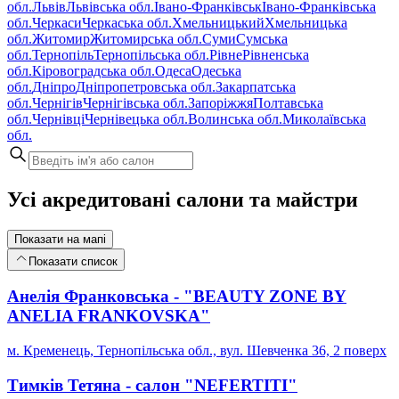
обл.
Львів
Львівська обл.
Івано-Франківськ
Івано-Франківська
обл.
Черкаси
Черкаська обл.
Хмельницький
Хмельницька
обл.
Житомир
Житомирська обл.
Суми
Сумська
обл.
Тернопіль
Тернопільська обл.
Рівне
Рівненська
обл.
Кіровоградська обл.
Одеса
Одеська
обл.
Дніпро
Дніпропетровська обл.
Закарпатська
обл.
Чернігів
Чернігівська обл.
Запоріжжя
Полтавська
обл.
Чернівці
Чернівецька обл.
Волинська обл.
Миколаївська
обл.
Усі акредитовані салони та майстри
Показати на мапі
Показати список
Анелія Франковська - "BEAUTY ZONE BY
ANELIA FRANKOVSKA"
м. Кременець, Тернопільська обл., вул. Шевченка 36, 2 поверх
Тимків Тетяна - салон "NEFERTITI"