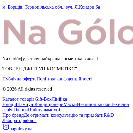
м. Борщів, Тернопільська обл., вул. Я.Кондри 6а
Na Golóv[y] - твоя найкраща косметика в житті
ТОВ “ЕН ДЖІ ГРУП КОСМЕТІКС”
Публічна оферта
Політика конфіденційності
©
2026
All rights reserved
Каталог товарів
Gift-Box
Лінійка
Емоції
Шампуні
Кондиціонери
Маски
Незмивні засоби
Технічна
серія
Пілінги
Пілінг-шампуні
Про бренд
Де отримати консультацію та придбати
R&D
Лабораторія
Блог
nagolovy.ua