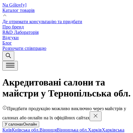
Na Gólov[y]
Каталог товарів
Де отримати консультацію та придбати
Про бренд
R&D Лабораторія
Відгуки
Блог
Розпочати співпрацю
Акредитовані салони та
майстри у Тернопільська обл.
Придбати продукцію можливо виключно через майстрів у
салонах або онлайн на їх офіційних сайтах
У салонах
Онлайн
Київ
Київська обл.
Вінниця
Вінницька обл.
Харків
Харківська