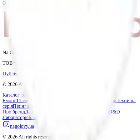
Онлайн консультація
Na Golóv[y] - твоя найкраща косметика в житті
ТОВ “ЕН ДЖІ ГРУП КОСМЕТІКС”
Публічна оферта
Політика конфіденційності
©
2026
All rights reserved
Каталог товарів
Gift-Box
Лінійка
Емоції
Шампуні
Кондиціонери
Маски
Незмивні засоби
Технічна
серія
Пілінги
Пілінг-шампуні
Про бренд
Де отримати консультацію та придбати
R&D
Лабораторія
Блог
nagolovy.ua
©
2026
All rights reserved