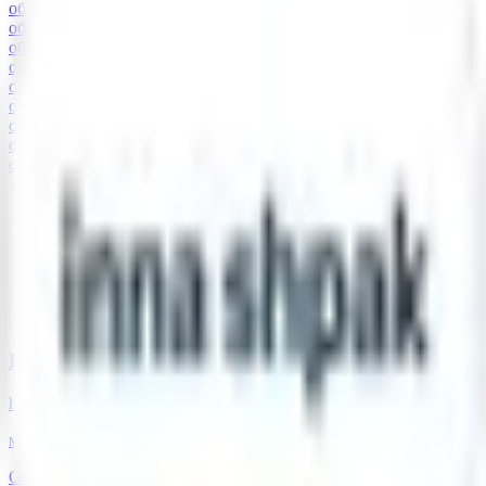
обл.
Львів
Львівська обл.
Івано-Франківськ
Івано-Франківська
обл.
Черкаси
Черкаська обл.
Хмельницький
Хмельницька
обл.
Житомир
Житомирська обл.
Суми
Сумська
обл.
Тернопіль
Тернопільська обл.
Рівне
Рівненська
обл.
Кіровоградська обл.
Одеса
Одеська
обл.
Дніпро
Дніпропетровська обл.
Закарпатська
обл.
Чернігів
Чернігівська обл.
Запоріжжя
Полтавська
обл.
Чернівці
Чернівецька обл.
Волинська обл.
Миколаївська
обл.
Усі акредитовані салони та майстри
Показати на мапі
Показати список
Шпак Інна - салон "Арабіка"
https://innashpakhair.com/shop
м. Чернівці, вул. Героїв Майдану 150
Онлайн замовлення