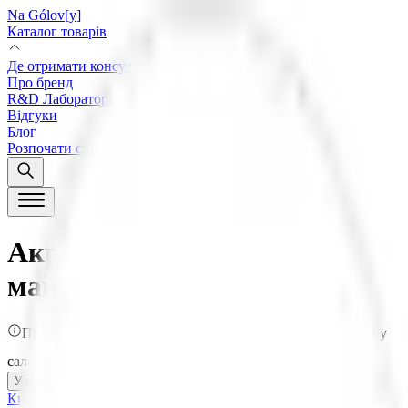
Na Gólov[y]
Каталог товарів
Де отримати консультацію та придбати
Про бренд
R&D Лабораторія
Відгуки
Блог
Розпочати співпрацю
Акредитовані салони та
майстри у Чернівці
Придбати продукцію можливо виключно через майстрів у
салонах або онлайн на їх офіційних сайтах
У салонах
Онлайн
Київ
Київська обл.
Вінниця
Вінницька обл.
Харків
Харківська