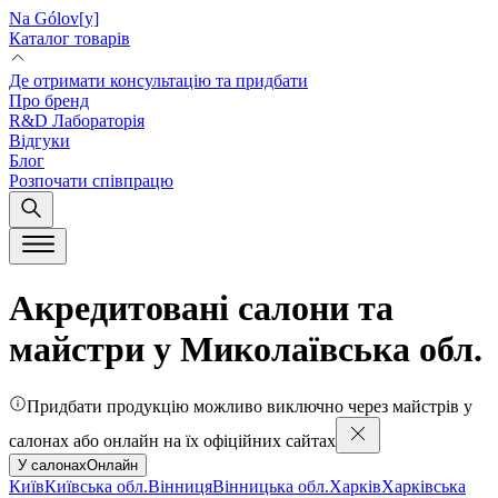
Na Gólov[y]
Каталог товарів
Де отримати консультацію та придбати
Про бренд
R&D Лабораторія
Відгуки
Блог
Розпочати співпрацю
Акредитовані салони та
майстри у Миколаївська обл.
Придбати продукцію можливо виключно через майстрів у
салонах або онлайн на їх офіційних сайтах
У салонах
Онлайн
Київ
Київська обл.
Вінниця
Вінницька обл.
Харків
Харківська