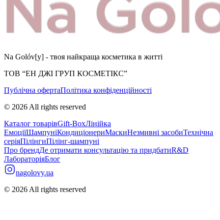
Na Golóv[y] - твоя найкраща косметика в житті
ТОВ “ЕН ДЖІ ГРУП КОСМЕТІКС”
Публічна оферта
Політика конфіденційності
©
2026
All rights reserved
Каталог товарів
Gift-Box
Лінійка
Емоції
Шампуні
Кондиціонери
Маски
Незмивні засоби
Технічна
серія
Пілінги
Пілінг-шампуні
Про бренд
Де отримати консультацію та придбати
R&D
Лабораторія
Блог
nagolovy.ua
©
2026
All rights reserved