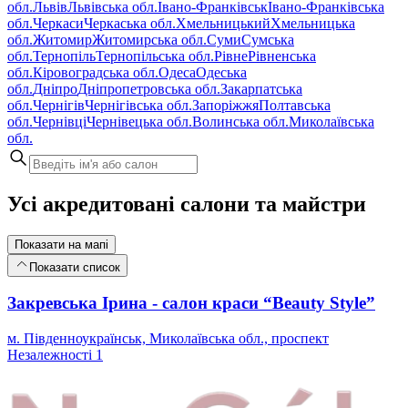
обл.
Львів
Львівська обл.
Івано-Франківськ
Івано-Франківська
обл.
Черкаси
Черкаська обл.
Хмельницький
Хмельницька
обл.
Житомир
Житомирська обл.
Суми
Сумська
обл.
Тернопіль
Тернопільська обл.
Рівне
Рівненська
обл.
Кіровоградська обл.
Одеса
Одеська
обл.
Дніпро
Дніпропетровська обл.
Закарпатська
обл.
Чернігів
Чернігівська обл.
Запоріжжя
Полтавська
обл.
Чернівці
Чернівецька обл.
Волинська обл.
Миколаївська
обл.
Усі акредитовані салони та майстри
Показати на мапі
Показати список
Закревська Ірина - салон краси “Beauty Style”
м. Південноукраїнськ, Миколаївська обл., проспект
Незалежності 1