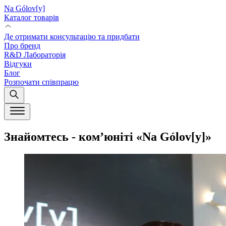
Na Gólov[y]
Каталог товарів
Де отримати консультацію та придбати
Про бренд
R&D Лабораторія
Відгуки
Блог
Розпочати співпрацю
Знайомтесь - ком’юніті «Na Gólov[y]»