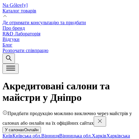
Na Gólov[y]
Каталог товарів
Де отримати консультацію та придбати
Про бренд
R&D Лабораторія
Відгуки
Блог
Розпочати співпрацю
Акредитовані салони та
майстри у Дніпро
Придбати продукцію можливо виключно через майстрів у
салонах або онлайн на їх офіційних сайтах
У салонах
Онлайн
Київ
Київська обл.
Вінниця
Вінницька обл.
Харків
Харківська