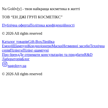
Na Golóv[y] - твоя найкраща косметика в житті
ТОВ “ЕН ДЖІ ГРУП КОСМЕТІКС”
Публічна оферта
Політика конфіденційності
©
2026
All rights reserved
Каталог товарів
Gift-Box
Лінійка
Емоції
Шампуні
Кондиціонери
Маски
Незмивні засоби
Технічна
серія
Пілінги
Пілінг-шампуні
Про бренд
Де отримати консультацію та придбати
R&D
Лабораторія
Блог
nagolovy.ua
©
2026
All rights reserved