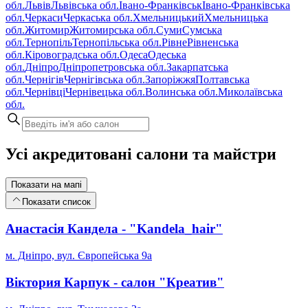
обл.
Львів
Львівська обл.
Івано-Франківськ
Івано-Франківська
обл.
Черкаси
Черкаська обл.
Хмельницький
Хмельницька
обл.
Житомир
Житомирська обл.
Суми
Сумська
обл.
Тернопіль
Тернопільська обл.
Рівне
Рівненська
обл.
Кіровоградська обл.
Одеса
Одеська
обл.
Дніпро
Дніпропетровська обл.
Закарпатська
обл.
Чернігів
Чернігівська обл.
Запоріжжя
Полтавська
обл.
Чернівці
Чернівецька обл.
Волинська обл.
Миколаївська
обл.
Усі акредитовані салони та майстри
Показати на мапі
Показати список
Анастасія Кандела - "Kandela_hair"
м. Дніпро, вул. Європейська 9а
Віктория Карпук - cалон "Креатив"