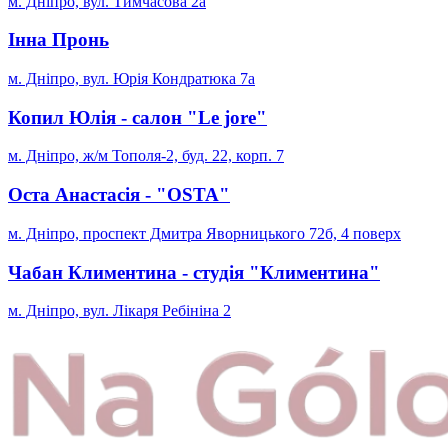
м. Дніпро, вул. Тимчасова 2а
Інна Пронь
м. Дніпро, вул. Юрія Кондратюка 7а
Копил Юлія - cалон "Le jore"
м. Дніпро, ж/м Тополя-2, буд. 22, корп. 7
Оста Анастасія - "OSTA"
м. Дніпро, проспект Дмитра Яворницького 72б, 4 поверх
Чабан Климентина - студія "Климентина"
м. Дніпро, вул. Лікаря Ребініна 2