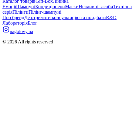
Каталог товарів
Gift-Box
Лінійка
Емоції
Шампуні
Кондиціонери
Маски
Незмивні засоби
Технічна
серія
Пілінги
Пілінг-шампуні
Про бренд
Де отримати консультацію та придбати
R&D
Лабораторія
Блог
nagolovy.ua
©
2026
All rights reserved