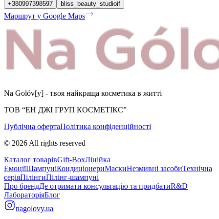
+380997398597
bliss_beauty_studioif
Маршрут у Google Maps
Na Golóv[y] - твоя найкраща косметика в житті
ТОВ “ЕН ДЖІ ГРУП КОСМЕТІКС”
Публічна оферта
Політика конфіденційності
©
2026
All rights reserved
Каталог товарів
Gift-Box
Лінійка
Емоції
Шампуні
Кондиціонери
Маски
Незмивні засоби
Технічна
серія
Пілінги
Пілінг-шампуні
Про бренд
Де отримати консультацію та придбати
R&D
Лабораторія
Блог
nagolovy.ua