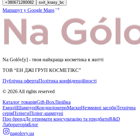
+380671280082
svit_krasy_bc
Маршрут у Google Maps
Na Golóv[y] - твоя найкраща косметика в житті
ТОВ “ЕН ДЖІ ГРУП КОСМЕТІКС”
Публічна оферта
Політика конфіденційності
©
2026
All rights reserved
Каталог товарів
Gift-Box
Лінійка
Емоції
Шампуні
Кондиціонери
Маски
Незмивні засоби
Технічна
серія
Пілінги
Пілінг-шампуні
Про бренд
Де отримати консультацію та придбати
R&D
Лабораторія
Блог
nagolovy.ua