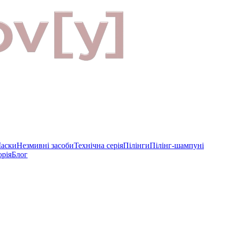
аски
Незмивні засоби
Технічна серія
Пілінги
Пілінг-шампуні
рія
Блог