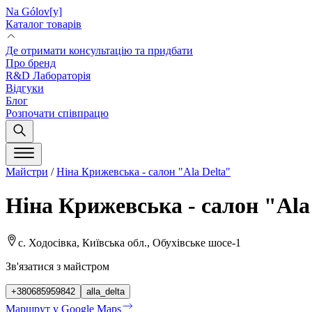
Na Gólov[y]
Каталог товарів
Де отримати консультацію та придбати
Про бренд
R&D Лабораторія
Відгуки
Блог
Розпочати співпрацю
Майстри
/
Ніна Крижевська - салон "Ala Delta"
Ніна Крижевська - салон "Ala
с. Ходосівка, Київська обл., Обухівське шосе-1
Зв'язатися з майстром
+380685959842
alla_delta
Маршрут у Google Maps