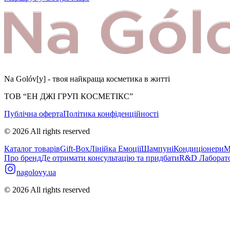
Na Golóv[y] - твоя найкраща косметика в житті
ТОВ “ЕН ДЖІ ГРУП КОСМЕТІКС”
Публічна оферта
Політика конфіденційності
©
2026
All rights reserved
Каталог товарів
Gift-Box
Лінійка Емоції
Шампуні
Кондиціонери
М
Про бренд
Де отримати консультацію та придбати
R&D Лаборато
nagolovy.ua
©
2026
All rights reserved