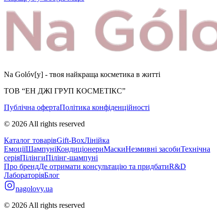
Na Golóv[y] - твоя найкраща косметика в житті
ТОВ “ЕН ДЖІ ГРУП КОСМЕТІКС”
Публічна оферта
Політика конфіденційності
©
2026
All rights reserved
Каталог товарів
Gift-Box
Лінійка
Емоції
Шампуні
Кондиціонери
Маски
Незмивні засоби
Технічна
серія
Пілінги
Пілінг-шампуні
Про бренд
Де отримати консультацію та придбати
R&D
Лабораторія
Блог
nagolovy.ua
©
2026
All rights reserved