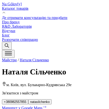
Na Gólov[y]
Каталог товарів
Де отримати консультацію та придбати
Про бренд
R&D Лабораторія
Відгуки
Блог
Розпочати співпрацю
Майстри
/
Наталя Сільченко
Наталя Сільченко
м. Київ, вул. Бульварно-Кудрявська 29е
Зв'язатися з майстром
+380982557855
natasilchenko
Маршрут у Google Maps