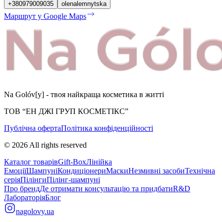
+380979009035
olenalemnytska
Маршрут у Google Maps
Na Golóv[y] - твоя найкраща косметика в житті
ТОВ “ЕН ДЖІ ГРУП КОСМЕТІКС”
Публічна оферта
Політика конфіденційності
©
2026
All rights reserved
Каталог товарів
Gift-Box
Лінійка
Емоції
Шампуні
Кондиціонери
Маски
Незмивні засоби
Технічна
серія
Пілінги
Пілінг-шампуні
Про бренд
Де отримати консультацію та придбати
R&D
Лабораторія
Блог
nagolovy.ua