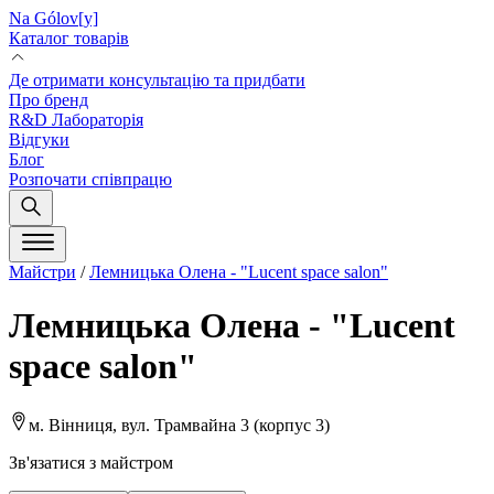
Na Gólov[y]
Каталог товарів
Де отримати консультацію та придбати
Про бренд
R&D Лабораторія
Відгуки
Блог
Розпочати співпрацю
Майстри
/
Лемницька Олена - "Lucent space salon"
Лемницька Олена - "Lucent
space salon"
м. Вінниця, вул. Трамвайна 3 (корпус 3)
Зв'язатися з майстром