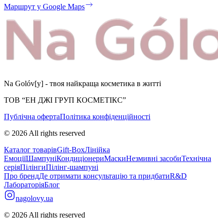
Маршрут у Google Maps
Na Golóv[y] - твоя найкраща косметика в житті
ТОВ “ЕН ДЖІ ГРУП КОСМЕТІКС”
Публічна оферта
Політика конфіденційності
©
2026
All rights reserved
Каталог товарів
Gift-Box
Лінійка
Емоції
Шампуні
Кондиціонери
Маски
Незмивні засоби
Технічна
серія
Пілінги
Пілінг-шампуні
Про бренд
Де отримати консультацію та придбати
R&D
Лабораторія
Блог
nagolovy.ua
©
2026
All rights reserved