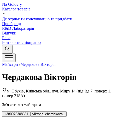
Na Gólov[y]
Каталог товарів
Де отримати консультацію та придбати
Про бренд
R&D Лабораторія
Відгуки
Блог
Розпочати співпрацю
Майстри
/
Чердакова Вікторія
Чердакова Вікторія
м. Обухів, Київська обл., вул. Миру 14 (підʼїзд 7, поверх 1,
номер 218А)
Зв'язатися з майстром
+380975308651
viktoria_cherdakova_