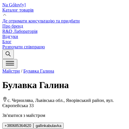
Na Gólov[y]
Каталог товарів
Де отримати консультацію та придбати
Про бренд
R&D Лабораторія
Відгуки
Блог
Розпочати співпрацю
Майстри
/
Булавка Галина
Булавка Галина
с. Чернилява, Львівська обл., Яворівський район, вул.
Європейська 33
Зв'язатися з майстром
+380685364620
gallinkabulavka