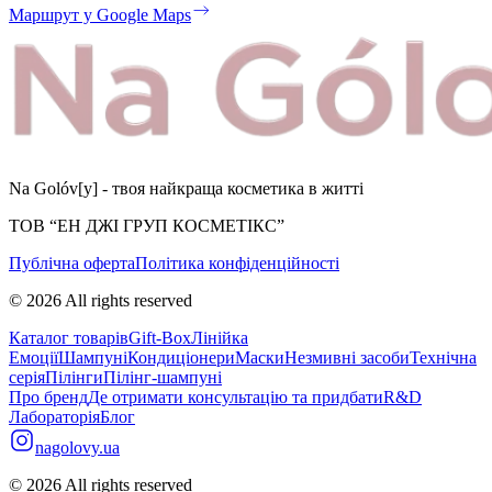
Маршрут у Google Maps
Na Golóv[y] - твоя найкраща косметика в житті
ТОВ “ЕН ДЖІ ГРУП КОСМЕТІКС”
Публічна оферта
Політика конфіденційності
©
2026
All rights reserved
Каталог товарів
Gift-Box
Лінійка
Емоції
Шампуні
Кондиціонери
Маски
Незмивні засоби
Технічна
серія
Пілінги
Пілінг-шампуні
Про бренд
Де отримати консультацію та придбати
R&D
Лабораторія
Блог
nagolovy.ua
©
2026
All rights reserved